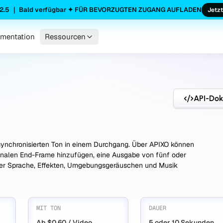
2.5 ｜ Bald verfügbar ✦ FÜR BEVORZUGTEN ZUGANG AUFLADEN
Jetzt
mentation
Ressourcen
API-Do
l synchronisierten Ton in einem Durchgang. Über APIXO können
tionalen End-Frame hinzufügen, eine Ausgabe von fünf oder
er Sprache, Effekten, Umgebungsgeräuschen und Musik
MIT TON
DAUER
Ab $0.60 / Video
5 oder 10 Sekunden