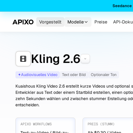
Seedance 
Vorgestellt
Modelle
Preise
API-Doku
Kling 2.6
✦
Audiovisuelles Video
Text oder Bild
Optionaler Ton
Kuaishous Kling Video 2.6 erstellt kurze Videos und optiona
Entwickler aus Text oder einem Startbild erstellen, einen op
zehn Sekunden wählen und zwischen stummer Erstellung od
entscheiden.
APIXO WORKFLOWS
PREIS (STUMM)
Text-zu-Video / Bild-zu-
Ab $0.30 / Video