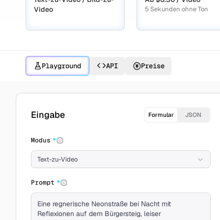
Video
5 Sekunden ohne Ton
Playground
API
Preise
Mit Kling 2.6 erstellen
Eingabe
Formular
JSON
Modus
*
Text-zu-Video
Prompt
*