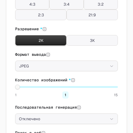
4:3
3:4
3:2
2:3
21:9
Разрешение
*
2K
3K
Формат вывода
JPEG
Количество изображений
*
1
1
15
Последовательная генерация
Отключено
Поиск в веб