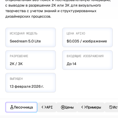
с выводом в разрешении 2K или 3K для визуального
творчества с учетом знаний и структурированных
дизайнерских процессов.
ИСХОДНАЯ МОДЕЛЬ
ЦЕНА APIXO
Seedream 5.0 Lite
$0.035 / изображение
РАЗРЕШЕНИЕ
ВХОДЯЩИЕ ИЗОБРАЖЕНИЯ
2K / 3K
До 14
ВЫПУЩЕН
13 февраля 2026 г.
Песочница
API
Цены
Примеры
Ис