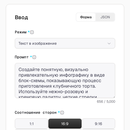
Создать с Seedream 5.0
Ввод
Форма
JSON
Режим
*
Текст в изображение
Промпт
*
656 / 5,000
Соотношение сторон
*
1:1
16:9
9:16