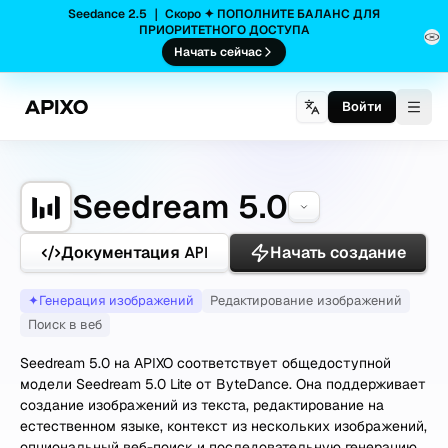
Seedance 2.5 ｜ Скоро ✦ ПОПОЛНИТЕ БАЛАНС ДЛЯ
ПРИОРИТЕТНОГО ДОСТУПА
Начать сейчас
Войти
Togg
Seedream 5.0
Документация API
Начать создание
✦
Генерация изображений
Редактирование изображений
Поиск в веб
Seedream 5.0 на APIXO соответствует общедоступной
модели Seedream 5.0 Lite от ByteDance. Она поддерживает
создание изображений из текста, редактирование на
естественном языке, контекст из нескольких изображений,
опциональный веб-поиск и последовательную генерацию,