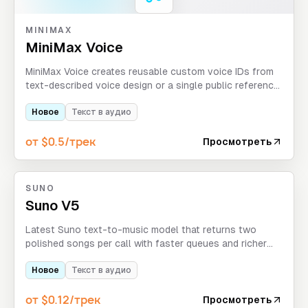
MINIMAX
MiniMax Voice
MiniMax Voice creates reusable custom voice IDs from
text-described voice design or a single public reference
audio clip, then returns preview audio for validation.
Новое
Текст в аудио
от $0.5/трек
Просмотреть
SUNO
Suno V5
Latest Suno text-to-music model that returns two
polished songs per call with faster queues and richer
vocals.
Новое
Текст в аудио
от $0.12/трек
Просмотреть