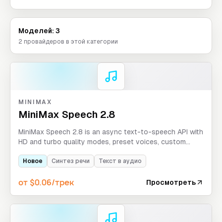
Моделей: 3
2 провайдеров в этой категории
MINIMAX
MiniMax Speech 2.8
MiniMax Speech 2.8 is an async text-to-speech API with
HD and turbo quality modes, preset voices, custom
MiniMax voice_id support, emotion control,
pronunciation dictionaries, and multilingual output
Новое
Синтез речи
Текст в аудио
settings.
от $0.06/трек
Просмотреть