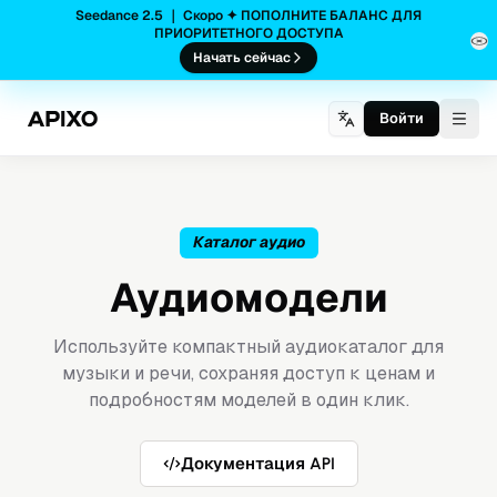
Seedance 2.5 ｜ Скоро ✦ ПОПОЛНИТЕ БАЛАНС ДЛЯ
ПРИОРИТЕТНОГО ДОСТУПА
Начать сейчас
Войти
Togg
Каталог аудио
Аудиомодели
Используйте компактный аудиокаталог для
музыки и речи, сохраняя доступ к ценам и
подробностям моделей в один клик.
Документация API