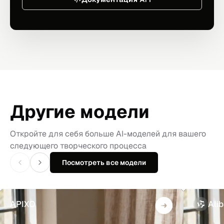
Другие модели
Откройте для себя больше AI-моделей для вашего
следующего творческого процесса
Посмотреть все модели
APIXO
Ali