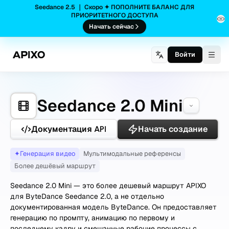
Seedance 2.5 ｜ Скоро ✦ ПОПОЛНИТЕ БАЛАНС ДЛЯ
ПРИОРИТЕТНОГО ДОСТУПА
Начать сейчас
Войти
Togg
Seedance 2.0 Mini
Документация API
Начать создание
✦
Генерация видео
Мультимодальные референсы
Более дешёвый маршрут
Seedance 2.0 Mini — это более дешевый маршрут APIXO
для ByteDance Seedance 2.0, а не отдельно
документированная модель ByteDance. Он предоставляет
генерацию по промпту, анимацию по первому и
последнему кадру и смешанные рабочие процессы с