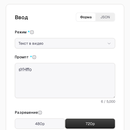
Создать с Seedance 2.0 Mini
Ввод
Форма
JSON
Режим
*
Текст в видео
Промпт
*
6 / 5,000
Разрешение
480p
720p