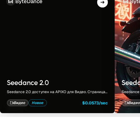
ByteDance
Byt
Seedance 2.0
Seeda
Seedance 2.0 доступен на APIXO для Видео. Страница
Seedance 
модели объединяет примеры, элементы управления,
Страница
цены и результаты в едином рабочем пространстве.
управлени
$0.0573/sec
Видео
Новое
Виде
простран