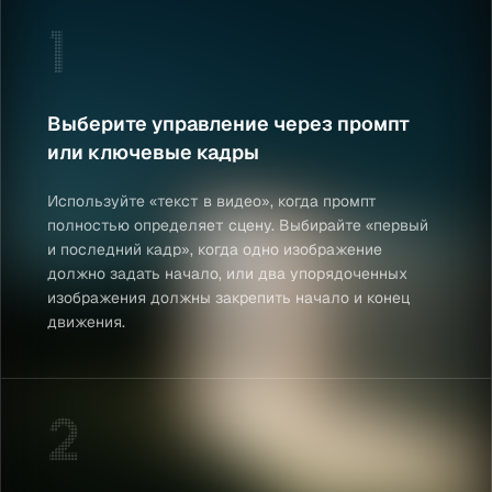
1
Выберите управление через промпт
или ключевые кадры
Используйте «текст в видео», когда промпт
полностью определяет сцену. Выбирайте «первый
и последний кадр», когда одно изображение
должно задать начало, или два упорядоченных
изображения должны закрепить начало и конец
движения.
2