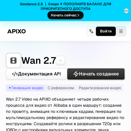
Seedance 2.5 ｜ Скоро ✦ ПОПОЛНИТЕ БАЛАНС ДЛЯ
ПРИОРИТЕТНОГО ДОСТУПА
Начать сейчас
Войти
Togg
Wan 2.7
Документация API
Начать создание
✦
Генерация видео
С референсом
Редактирование видео
Wan 2.7 Video на APIXO объединяет четыре рабочих
процесса для видео от Alibaba в один маршрут: создание
по промпту, анимация по ключевым кадрам, генерация по
мультимодальному референсу и редактирование видео по
инструкциям. Создавайте ролики в разрешении 720p или
1080p с настройками визуальных элементов, звука,