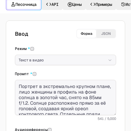
Песочница
API
Цены
Примеры
Ис
Создать с Wan 2.7
Ввод
Форма
JSON
Режим
*
Текст в видео
Промпт
*
541 / 5,000
Аудиореференсы