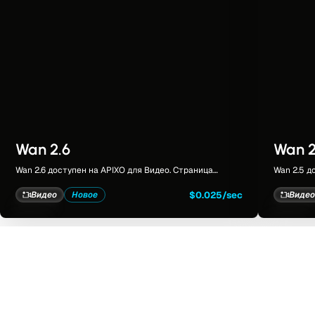
Wan 2.6
Wan 2
Wan 2.6 доступен на APIXO для Видео. Страница
Wan 2.5 д
модели объединяет примеры, элементы управления,
модели о
цены и результаты в едином рабочем пространстве.
цены и ре
$0.025/sec
Видео
Новое
Виде