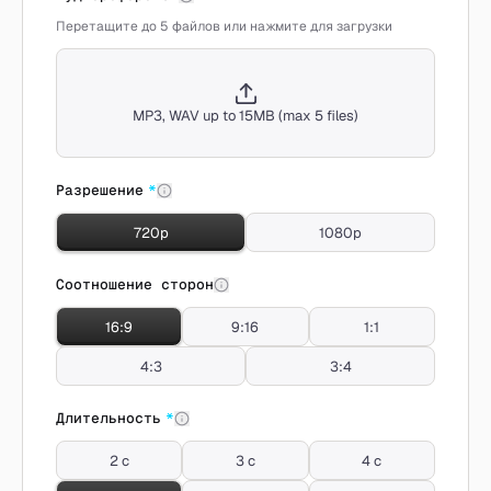
Перетащите до 5 файлов или нажмите для загрузки
MP3, WAV up to 15MB (max 5 files)
Разрешение
*
720p
1080p
Соотношение сторон
16:9
9:16
1:1
4:3
3:4
Длительность
*
2 с
3 с
4 с