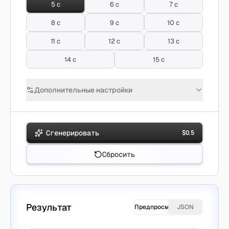
5 с
6 с
7 с
8 с
9 с
10 с
11 с
12 с
13 с
14 с
15 с
Дополнительные настройки
Сгенерировать
$
0.5
Сбросить
Результат
Предпросмотр
JSON