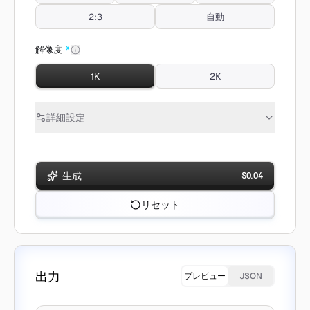
2:3
自動
解像度
*
1K
2K
詳細設定
生成
$
0.04
リセット
出力
プレビュー
JSON