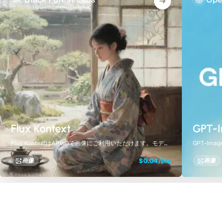
Flux Kontext
GPT-
Flux KontextはAPIXOで画像にご利用いただけます。モデル
GPT-Im
ページでは、作例、生成コントロール、料金、結果を一つ
ルページ
の集約されたワークスペースで確認できます。
つの集約
$0.04/pic
画像
画像