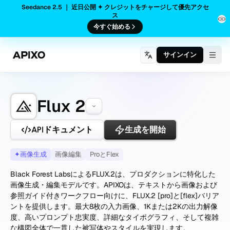
Seedance 2.5 ｜ 近日公開 ✦ クレジットをチャージして優先アクセ
ス
今すぐ始める
サインイン
Togg
Flux 2
APIドキュメント
生成を開始
✦
画像生成
画像編集
ProとFlex
Black Forest LabsによるFLUX.2は、プロダクションに特化した
画像生成・編集モデルです。APIXOは、テキストから画像および
参照ガイド付きワークフロー向けに、FLUX.2 [pro]と[flex]バリア
ントを提供します。最大8枚の入力画像、1Kまたは2Kの出力解像
度、高いプロンプト忠実度、詳細なタイポグラフィ、そして複雑
な構図全体で一貫した被写体やスタイルを実現します。