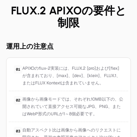
FLUX.2 APIXOの要件と
制限
運用上の注意点
APIXOのflux-2実装には、FLUX.2 [pro]および[flex]
01
が含まれており、[max]、[dev]、[klein]、FLUX.1、
またはFLUX Kontextは含まれていません。
画像から画像モードでは、それぞれ10MB以下の、公
02
開されていて直接アクセス可能なJPG、PNG、また
はWebP形式のURLが1～8個必要です。
自動アスペクト比は画像から画像へのリクエストに
03