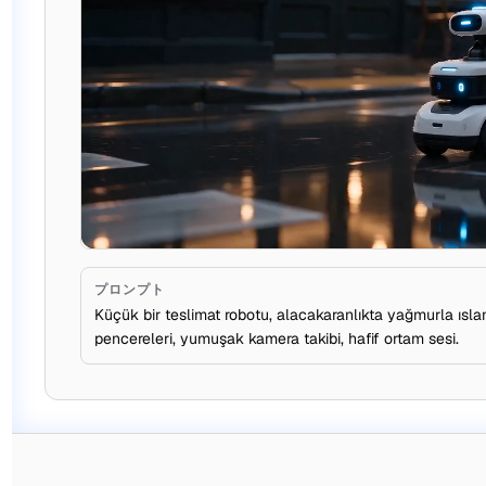
プロンプト
Küçük bir teslimat robotu, alacakaranlıkta yağmurla ıslan
pencereleri, yumuşak kamera takibi, hafif ortam sesi.