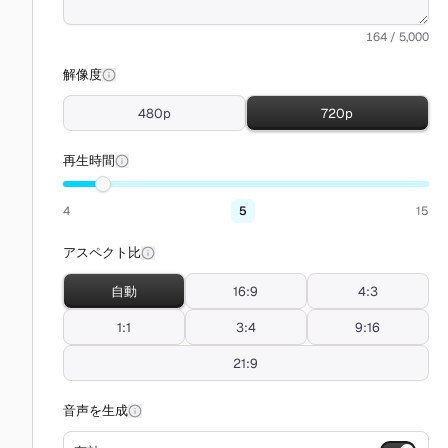
164 / 5,000
解像度
480p
720p
再生時間
4
5
15
アスペクト比
自動
16:9
4:3
1:1
3:4
9:16
21:9
音声を生成