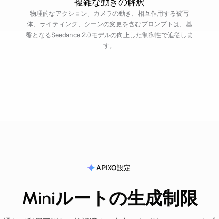
複雑な動きの解釈
物理的なアクション、カメラの動き、相互作用する被写
体、ライティング、シーンの変更を含むプロンプトは、基
盤となるSeedance 2.0モデルの向上した制御性で追従しま
す。
APIXO設定
Miniルートの生成制限