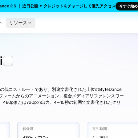
dance 2.5 ｜ 近日公開 ✦ クレジットをチャージして優先アクセス
今すぐ始め
ト
リソース
i
0向けのAPIXOの低コストルートであり、別途文書化された上位のByteDance
フレームからのアニメーション、複合メディアリファレンスワー
80pまたは720pの出力、4〜15秒の範囲で文書化されたクリ
解像度
再生時間
480p / 720p
4～15秒