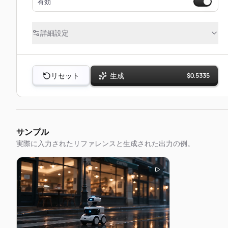
有効
詳細設定
リセット
生成
$
0.5335
サンプル
実際に入力されたリファレンスと生成された出力の例。