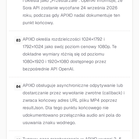
i określa jako „Przestarzałe”. OpenAI informuje, że
Sora API zostanie wycofane 24 września 2026
roku, podczas gdy APIXO nadal dokumentuje ten
punkt końcowy.
APIXO określa rozdzielczości 1024×1792 i
03
1792×1024 jako swój poziom cenowy 1080p. Te
dokładne wymiary różnią się od poziomu
1080×1920 i 1920×1080 dostępnego przez
bezpośrednie API OpenAI.
APIXO obsługuje asynchroniczne odpytywanie lub
04
dostarczanie przez wywołanie zwrotne (callback) i
zwraca końcowy adres URL pliku MP4 poprzez
resultJson. Dla tego punktu końcowego nie
udokumentowano przełącznika audio ani pola do
usuwania znaku wodnego.