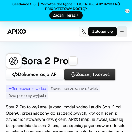
Seedance 2.5 ｜ Wkrótce dostępne ✦ DOŁADUJ, ABY UZYSKAĆ
PRIORYTETOWY DOSTĘP
Zacznij Teraz
Zaloguj się
Togg
Sora 2 Pro
Dokumentacja API
Zacznij tworzyć
✦
Generowanie wideo
Zsynchronizowany dźwięk
Dwa poziomy wyjścia
Sora 2 Pro to wyższej jakości model wideo i audio Sora 2 od
OpenAI, przeznaczony do szczegółowych, krótkich scen z
zsynchronizowanym dźwiękiem. APIXO mapuje swoją ścieżkę
bezpośrednio do sora-2-pro, udostępniając generowanie tekstu
na wideo i generowanie warunkowane pojedynczym obrazem