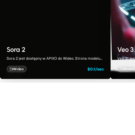
Sora 2
Veo 3.
Sora 2 jest dostępny w APIXO do Wideo. Strona modelu
Veo 3.1 j
łączy przykłady, opcje tworzenia, cennik i wyniki w
łączy przy
jednym dedykowanym obszarze roboczym.
jednym de
$0.1/sec
Wideo
Wideo