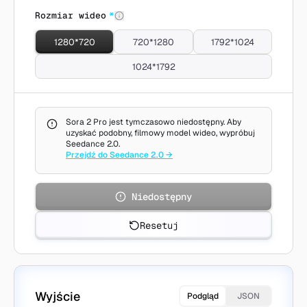
Rozmiar wideo
*
1280*720
720*1280
1792*1024
1024*1792
Sora 2 Pro jest tymczasowo niedostępny. Aby
uzyskać podobny, filmowy model wideo, wypróbuj
Seedance 2.0.
Przejdź do Seedance 2.0
→
Niedostępny
Resetuj
Wyjście
Podgląd
JSON