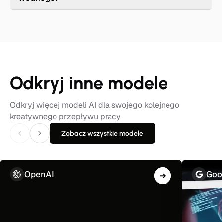
Odkryj inne modele
Odkryj więcej modeli AI dla swojego kolejnego
kreatywnego przepływu pracy
Zobacz wszystkie modele
OpenAI
Goo