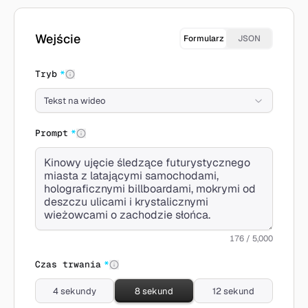
Twórz z Sora 2 Pro
Wejście
Formularz
JSON
Tryb
*
Tekst na wideo
Prompt
*
176 / 5,000
Czas trwania
*
4 sekundy
8 sekund
12 sekund