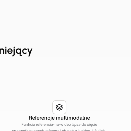
tniejący
Referencje multimodalne
Funkcja referencja-na-wideo łączy do pięciu
uporządkowanych referencji obrazów i wideo. Użyj ich,