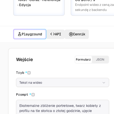
· Edycja
Endpoint wideo z ceną za
sekundę z backendu
Playground
API
Cennik
Twórz z Wan 2.7
Wejście
Formularz
JSON
Tryb
*
Tekst na wideo
Prompt
*