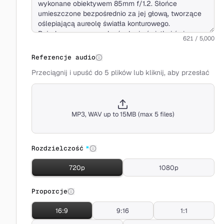
621 / 5,000
Referencje audio
Przeciągnij i upuść do 5 plików lub kliknij, aby przesłać
MP3, WAV up to 15MB (max 5 files)
Rozdzielczość
*
720p
1080p
Proporcje
16:9
9:16
1:1