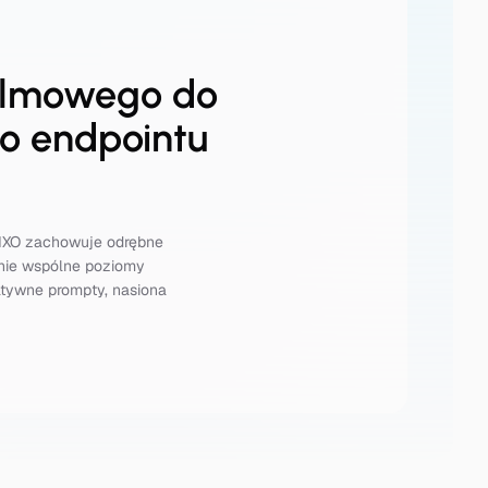
filmowego do
o endpointu
 APIXO zachowuje odrębne
śnie wspólne poziomy
atywne prompty, nasiona