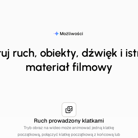
Możliwości
uj ruch, obiekty, dźwięk i is
materiał filmowy
Ruch prowadzony klatkami
Tryb obraz na wideo może animować jedną klatkę
początkową, połączyć klatkę początkową z końcową lub