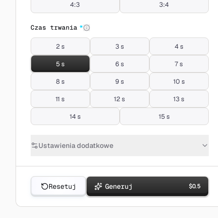
4:3
3:4
Czas trwania
*
2 s
3 s
4 s
5 s
6 s
7 s
8 s
9 s
10 s
11 s
12 s
13 s
14 s
15 s
Ustawienia dodatkowe
Resetuj
Generuj
$
0.5