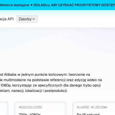
 Wkrótce dostępne ✦ DOŁADUJ, ABY UZYSKAĆ PRIORYTETOWY DOSTĘP
cja API
Zasoby
 od Alibaba w jednym punkcie końcowym: tworzenie na
ie multimodalne na podstawie referencji oraz edycję wideo na
b 1080p, korzystając ze specyficznych dla danego trybu opcji
lam, narracji, lokalizacji i postprodukcji.
ROZDZIELCZOŚĆ
DŁUGOŚĆ WYJŚCIOWA
720p · 1080p
Do 15 sekund