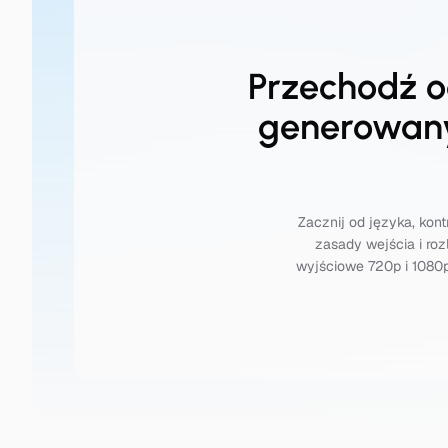
Przechodź o
generowany
Zacznij od języka, kont
zasady wejścia i ro
wyjściowe 720p i 1080p