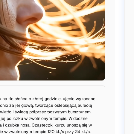
u na tle słońca o złotej godzinie, ujęcie wykonane
io za jej głową, tworzące oślepiającą aureolę
wiatło i świecą półprzezroczystym bursztynem.
o jej policzku w zwolnionym tempie. Widoczne
 i czubka nosa. Cząsteczki kurzu unoszą się w
e w zwolnionym tempie 120 kl./s przy 24 kl./s,