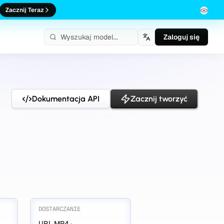
Zacznij Teraz
Zaloguj się
Polski
Dokumentacja API
Zacznij tworzyć
DOSTARCZANIE
URL MP4 ·