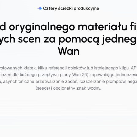
Cztery ścieżki produkcyjne
d oryginalnego materiału 
ch scen za pomocą jedneg
Wan
rolowanych klatek, kilku referencji obiektów lub istniejącego klipu.
zliczeń dla każdego przepływu pracy Wan 2.7, zapewniając jednocze
, asynchroniczne przetwarzanie zadań, rozszerzanie promptów, neg
(seeds) i opcjonalny znak wodny.