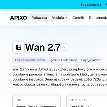
Seedance 2.5 ｜
Polecane
Modele
Cennik
Dokumenta
Wan 2.7
✦
Generowanie wideo
Zgodnie z referencją
Edycja wideo
Wan 2.7 Video w APIXO łączy cztery przepływy pracy wideo
podstawie promptu, animację na podstawie klatki, generowan
podstawie instrukcji. Generuj klipy w rozdzielczości 720p lu
kontroli obrazu, dźwięku, długości i kadrowania, na potrzeby rek
TRYBY
CENA APIXO
Tekst · Obraz · Referencja
Od $0.10 / s