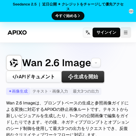
Seedance 2.5 ｜ 近日公開 ✦ クレジットをチャージして優先アクセ
ス
今すぐ始める
サインイン
Togg
Wan 2.6 Image
APIドキュメント
生成を開始
✦
画像生成
テキスト・画像入力
最大3つの出力
Wan 2.6 Imageは、プロンプトベースの生成と参照画像ガイドに
よる変換に対応するAPIXOの静止画像ルートです。テキストから
新しいビジュアルを生成したり、1〜3つの公開画像で編集をガイ
ドしたりできます。その後、ネガティブプロンプトとオプション
のシード制御を使用して最大3つの出力をリクエストでき、反復
的なクリエイティブワークフローに対応します。