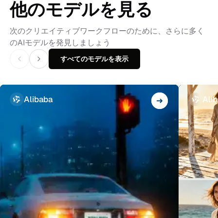
他のモデルを見る
次のクリエイティブワークフローのために、さらに多く
のAIモデルを発見しましょう
すべてのモデルを表示
Alibaba
Ali