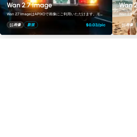
Wan 2.7 Image
Wan 2
Wan 2.7 ImageはAPIXOで画像にご利用いただけます。モデ
Wan 2.
ルページでは、作例、生成コントロール、料金、結果を一
ルページ
つの集約されたワークスペースで確認できます。
つの集約
$0.03/pic
画像
新規
画像