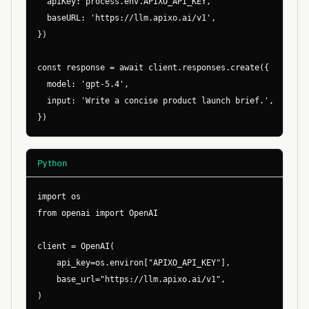
  apiKey: process.env.APIXO_API_KEY,

  baseURL: 'https://llm.apixo.ai/v1',

})

const response = await client.responses.create({

  model: 'gpt-5.4',

  input: 'Write a concise product launch brief.',

})
Python
import os

from openai import OpenAI

client = OpenAI(

    api_key=os.environ["APIXO_API_KEY"],

    base_url="https://llm.apixo.ai/v1",

)
