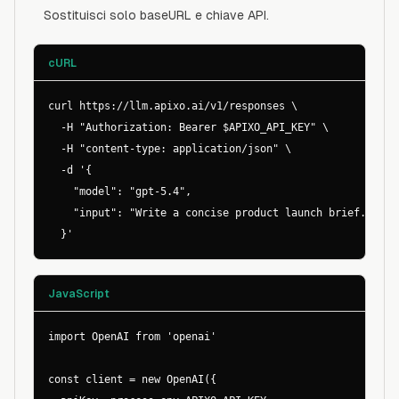
Sostituisci solo baseURL e chiave API.
cURL
curl https://llm.apixo.ai/v1/responses \

  -H "Authorization: Bearer $APIXO_API_KEY" \

  -H "content-type: application/json" \

  -d '{

    "model": "gpt-5.4",

    "input": "Write a concise product launch brief."

  }'
JavaScript
import OpenAI from 'openai'

const client = new OpenAI({
