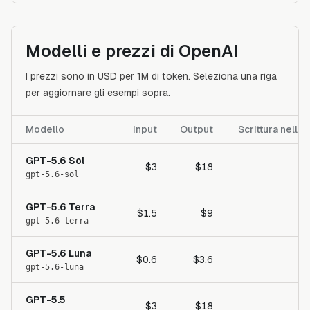
Modelli e prezzi di OpenAI
I prezzi sono in USD per 1M di token. Seleziona una riga
per aggiornare gli esempi sopra.
Modello
Input
Output
Scrittura nella
GPT-5.6 Sol
$3
$18
gpt-5.6-sol
GPT-5.6 Terra
$1.5
$9
$
gpt-5.6-terra
GPT-5.6 Luna
$0.6
$3.6
gpt-5.6-luna
GPT-5.5
$3
$18