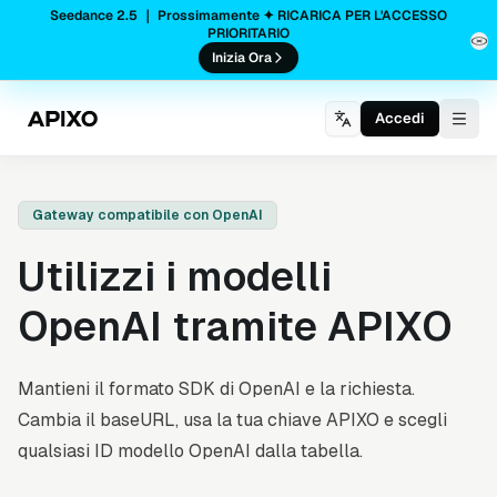
Seedance 2.5 ｜ Prossimamente ✦ RICARICA PER L'ACCESSO
PRIORITARIO
Inizia Ora
Accedi
Togg
Gateway compatibile con OpenAI
Utilizzi i modelli
OpenAI tramite APIXO
Mantieni il formato SDK di OpenAI e la richiesta.
Cambia il baseURL, usa la tua chiave APIXO e scegli
qualsiasi ID modello OpenAI dalla tabella.