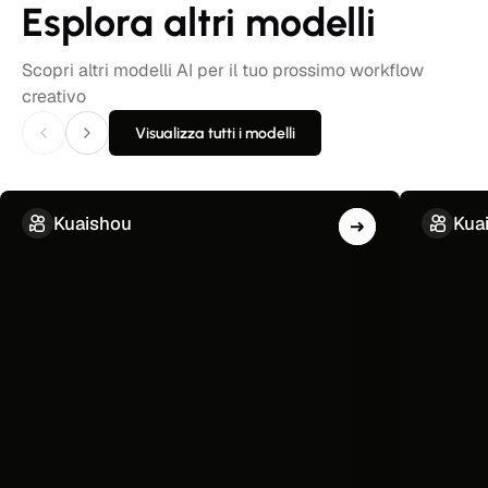
Esplora altri modelli
Scopri altri modelli AI per il tuo prossimo workflow
creativo
Visualizza tutti i modelli
Kuaishou
Kua