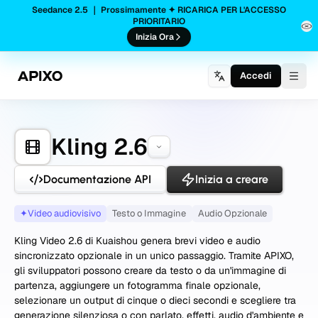
Seedance 2.5 ｜ Prossimamente ✦ RICARICA PER L'ACCESSO
PRIORITARIO
Inizia Ora
Accedi
Togg
Kling 2.6
Documentazione API
Inizia a creare
✦
Video audiovisivo
Testo o Immagine
Audio Opzionale
Kling Video 2.6 di Kuaishou genera brevi video e audio
sincronizzato opzionale in un unico passaggio. Tramite APIXO,
gli sviluppatori possono creare da testo o da un'immagine di
partenza, aggiungere un fotogramma finale opzionale,
selezionare un output di cinque o dieci secondi e scegliere tra
generazione silenziosa o con parlato, effetti, audio d'ambiente e