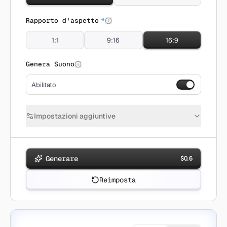
Rapporto d'aspetto
*
1:1
9:16
16:9
Genera Suono
Abilitato
Impostazioni aggiuntive
Generare
$
0.6
Reimposta