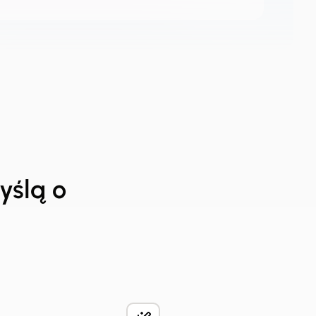
yślą o