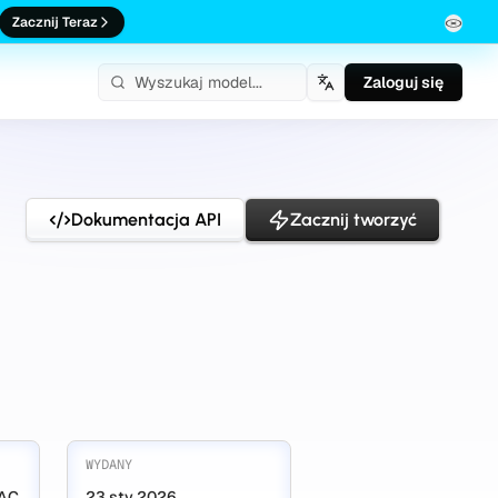
Zacznij Teraz
Zaloguj się
Polski
Dokumentacja API
Zacznij tworzyć
WYDANY
LAC
23 sty 2026