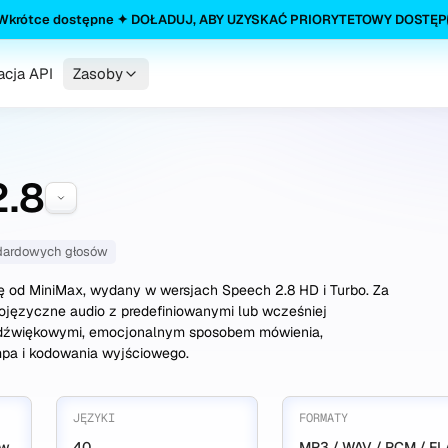
 Wkrótce dostępne ✦ DOŁADUJ, ABY UZYSKAĆ PRIORYTETOWY DOSTĘP
cja API
Zasoby
2.8
ndardowych głosów
ę od MiniMax, wydany w wersjach Speech 2.8 HD i Turbo. Za
języczne audio z predefiniowanymi lub wcześniej
 dźwiękowymi, emocjonalnym sposobem mówienia,
pa i kodowania wyjściowego.
JĘZYKI
FORMATY
ów
40
MP3 / WAV / PCM / F