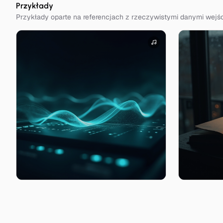
Przykłady
Przykłady oparte na referencjach z rzeczywistymi danymi wej