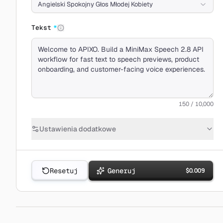
Angielski Spokojny Głos Młodej Kobiety
Tekst
*
150 / 10,000
Ustawienia dodatkowe
Resetuj
Generuj
$
0.009