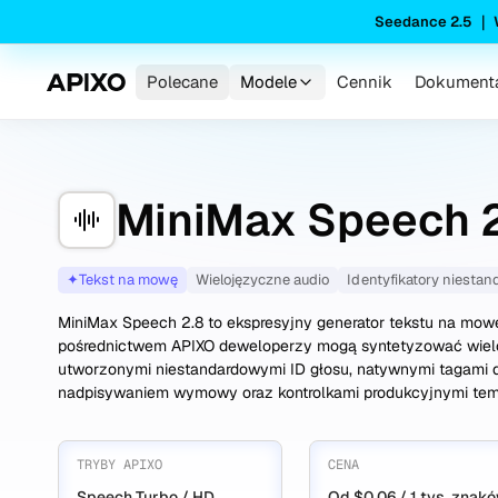
Seedance 2.5 ｜
Polecane
Modele
Cennik
Dokumenta
MiniMax Speech 
✦
Tekst na mowę
Wielojęzyczne audio
Identyfikatory niesta
MiniMax Speech 2.8 to ekspresyjny generator tekstu na mow
pośrednictwem APIXO deweloperzy mogą syntetyzować wielo
utworzonymi niestandardowymi ID głosu, natywnymi tagami
nadpisywaniem wymowy oraz kontrolkami produkcyjnymi tem
TRYBY APIXO
CENA
Speech Turbo / HD
Od $0.06 / 1 tys. znak