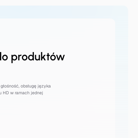
do produktów
 głośność, obsługę języka
mu HD w ramach jednej