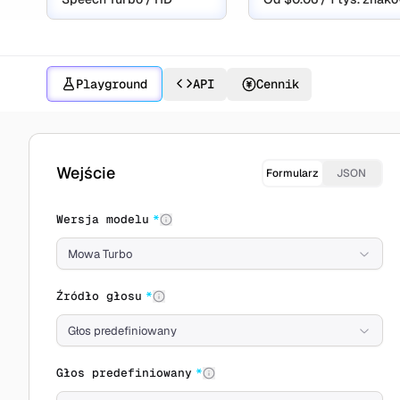
Playground
API
Cennik
Twórz z MiniMax Speech 2.8
Wejście
Formularz
JSON
Wersja modelu
*
Mowa Turbo
Źródło głosu
*
Głos predefiniowany
Głos predefiniowany
*