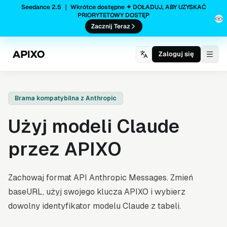
Seedance 2.5 ｜ Wkrótce dostępne ✦ DOŁADUJ, ABY UZYSKAĆ
PRIORYTETOWY DOSTĘP
Zacznij Teraz
Zaloguj się
Togg
Brama kompatybilna z Anthropic
Użyj modeli Claude
przez APIXO
Zachowaj format API Anthropic Messages. Zmień
baseURL, użyj swojego klucza APIXO i wybierz
dowolny identyfikator modelu Claude z tabeli.