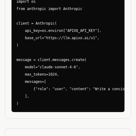
import os

from anthropic import Anthropic

client = Anthropic(

    api_key=os.environ["APIXO_API_KEY"],

    base_url="https://llm.apixo.ai/v1",

)

message = client.messages.create(

    model="claude-sonnet-4-6",

    max_tokens=1024,

    messages=[

        {"role": "user", "content": "Write a concise prod
    ],

)