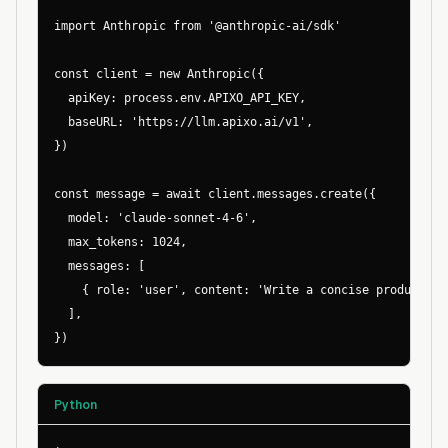
import Anthropic from '@anthropic-ai/sdk'

const client = new Anthropic({

  apiKey: process.env.APIXO_API_KEY,

  baseURL: 'https://llm.apixo.ai/v1',

})

const message = await client.messages.create({

  model: 'claude-sonnet-4-6',

  max_tokens: 1024,

  messages: [

    { role: 'user', content: 'Write a concise product lau
  ],

})
Python