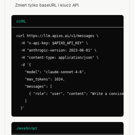
Zmień tylko baseURL i klucz API.
cURL
curl https://llm.apixo.ai/v1/messages \

  -H "x-api-key: $APIXO_API_KEY" \

  -H "anthropic-version: 2023-06-01" \

  -H "content-type: application/json" \

  -d '{

    "model": "claude-sonnet-4-6",

    "max_tokens": 1024,

    "messages": [

      { "role": "user", "content": "Write a concise produ
    ]

  }'
JavaScript