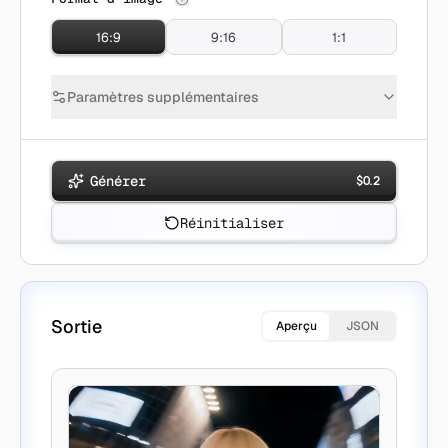
16:9
9:16
1:1
Paramètres supplémentaires
Générer
$
0.2
Réinitialiser
Sortie
Aperçu
JSON