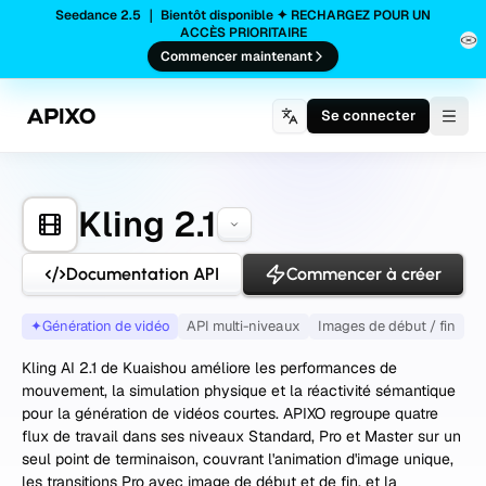
Seedance 2.5 ｜ Bientôt disponible ✦ RECHARGEZ POUR UN
ACCÈS PRIORITAIRE
Commencer maintenant
Se connecter
Togg
Kling 2.1
Documentation API
Commencer à créer
✦
Génération de vidéo
API multi-niveaux
Images de début / fin
Kling AI 2.1 de Kuaishou améliore les performances de
mouvement, la simulation physique et la réactivité sémantique
pour la génération de vidéos courtes. APIXO regroupe quatre
flux de travail dans ses niveaux Standard, Pro et Master sur un
seul point de terminaison, couvrant l'animation d'image unique,
les transitions Pro avec image de début et de fin, et la