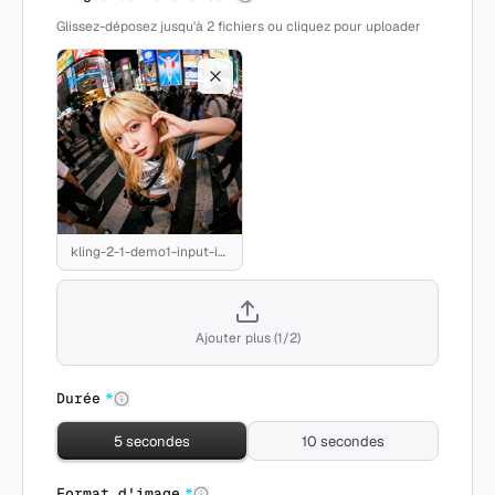
Glissez-déposez jusqu'à 2 fichiers ou cliquez pour uploader
kling-2-1-demo1-input-image.jpeg
Ajouter plus
(
1
/
2
)
Durée
*
5 secondes
10 secondes
Format d'image
*