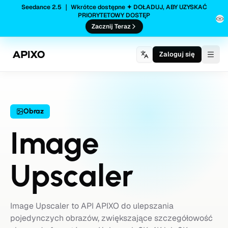
Seedance 2.5 ｜ Wkrótce dostępne ✦ DOŁADUJ, ABY UZYSKAĆ
PRIORYTETOWY DOSTĘP
Zacznij Teraz
Zaloguj się
Togg
Obraz
Image
Upscaler
Image Upscaler to API APIXO do ulepszania
pojedynczych obrazów, zwiększające szczegółowość