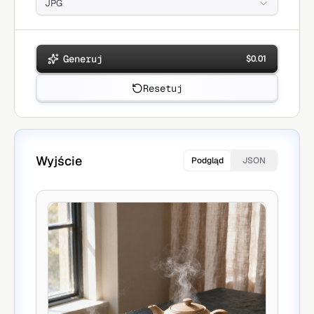
JPG
Generuj
$
0.01
Resetuj
Wyjście
Podgląd
JSON