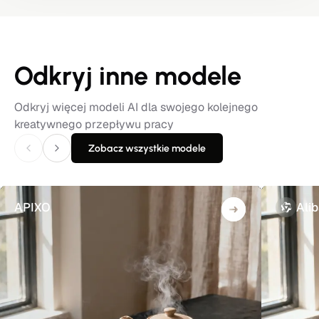
Odkryj inne modele
Odkryj więcej modeli AI dla swojego kolejnego
kreatywnego przepływu pracy
Zobacz wszystkie modele
APIXO
Ali