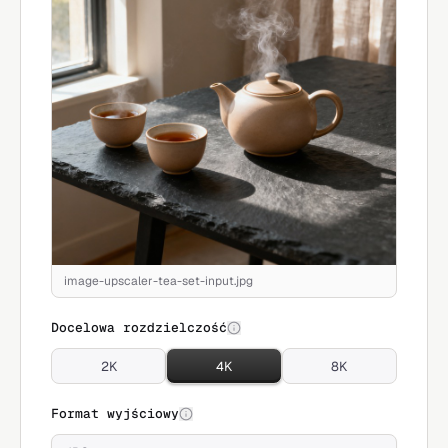
image-upscaler-tea-set-input.jpg
Docelowa rozdzielczość
2K
4K
8K
Format wyjściowy