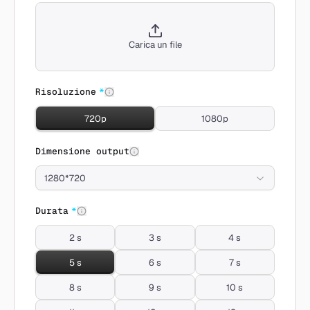
Carica un file
Risoluzione
*
720p
1080p
Dimensione output
1280*720
Durata
*
2 s
3 s
4 s
5 s
6 s
7 s
8 s
9 s
10 s