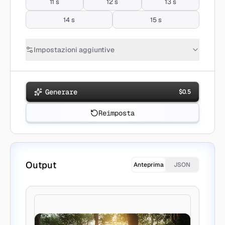
11 s
12 s
13 s
14 s
15 s
Impostazioni aggiuntive
Generare
$
0.5
Reimposta
Output
Anteprima
JSON