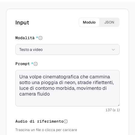
Crea con Wan 2.6
Input
Modulo
JSON
Modalità
*
Testo a video
Prompt
*
137 (≥ 1)
Audio di riferimento
Trascina un file o clicca per caricare