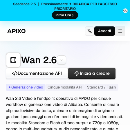
Seedance 2.5 ｜ Prossimamente ✦ RICARICA PER L'ACCESSO
PRIORITARIO
Inizia Ora
Accedi
Togg
Wan 2.6
Documentazione API
Inizia a creare
✦
Generazione video
Cinque modalità API
Standard / Flash
Wan 2.6 Video è l'endpoint operativo di APIXO per cinque
workflow di generazione video di Alibaba. Consente di creare
clip audiovisive da testo, animare un'immagine di origine o
guidare i personaggi con riferimenti di immagini e video ordinati.
Le modalità Standard e Flash offrono output a 720p o 1080p,
controllo multi-inquadratura, audio personalizzato, e durate e