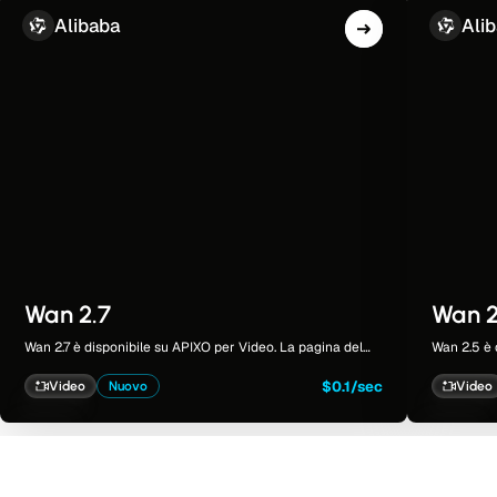
Alibaba
Ali
Wan 2.7
Wan 2
Wan 2.7 è disponibile su APIXO per Video. La pagina del
Wan 2.5 è 
modello riunisce esempi, controlli di creazione, prezzi e
modello ri
risultati in un unico spazio di lavoro dedicato.
risultati i
$0.1/sec
Video
Nuovo
Video