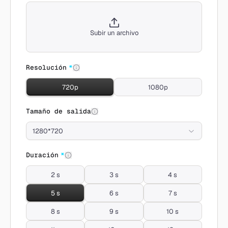
Subir un archivo
Resolución
*
720p
1080p
Tamaño de salida
1280*720
Duración
*
2 s
3 s
4 s
5 s
6 s
7 s
8 s
9 s
10 s