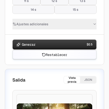
11 s
12 s
13 s
14 s
15 s
Ajustes adicionales
Generar
$
0.5
Restablecer
Vista
Salida
JSON
previa