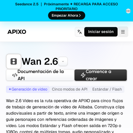
Seedance 2.5 ｜ Próximamente ✦ RECARGA PARA ACCESO
PRIORITARIO
Empezar Ahora
Iniciar sesión
Togg
Wan 2.6
Documentación de la
Comience a
API
crear
✦
Generación de vídeo
Cinco modos de API
Estándar / Flash
Wan 2.6 Video es la ruta operativa de APIXO para cinco flujos
de trabajo de generación de vídeo de Alibaba. Construya clips
audiovisuales a partir de texto, anime una imagen de origen o
guíe personajes con referencias ordenadas de imágenes y
vídeo. Los modos Estándar y Flash ofrecen salida en 720p o
1080p, control de múltiples tomas, audio personalizado y