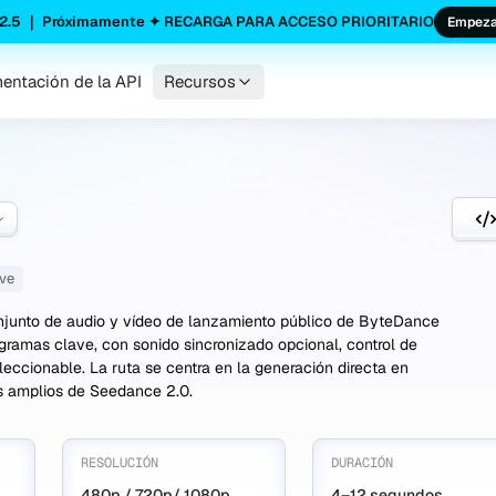
2.5 ｜ Próximamente ✦ RECARGA PARA ACCESO PRIORITARIO
Empeza
ntación de la API
Recursos
ave
njunto de audio y vídeo de lanzamiento público de ByteDance
ogramas clave, con sonido sincronizado opcional, control de
ccionable. La ruta se centra en la generación directa en
ás amplios de Seedance 2.0.
RESOLUCIÓN
DURACIÓN
480p / 720p/ 1080p
4–12 segundos