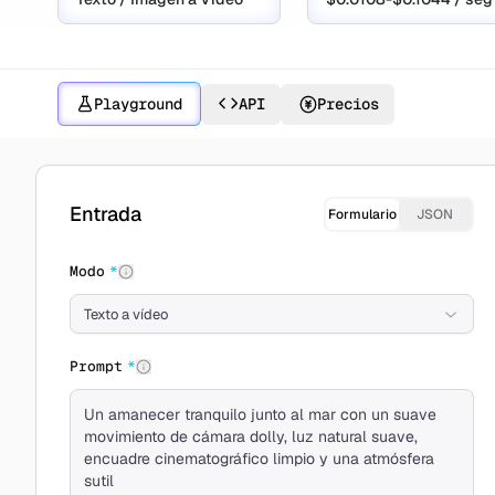
Playground
API
Precios
Crear con Seedance 1.5 Pro
Entrada
Formulario
JSON
Modo
*
Texto a vídeo
Prompt
*