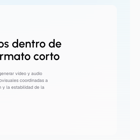
os dentro de
ormato corto
generar vídeo y audio
iovisuales coordinadas a
 y la estabilidad de la