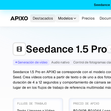
Seedance 
Destacados
Modelos
Precios
Docume
Seedance 1.5 Pro
✦
Generación de vídeo
Audio nativo
Control de fotogramas cl
Seedance 1.5 Pro en APIXO se corresponde con el modelo co
Seed. Crea vídeos cortos a partir de texto o de uno a dos fot
duración de 4 a 12 segundos y comportamiento de cámara sele
lugar de en los flujos de trabajo de referencia multimodal m
FLUJOS DE TRABAJO
PRECIO DE APIXO
Texto / Imagen a Vídeo
$0.0108-$0.1044 / seg