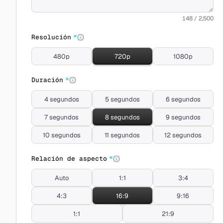
148 / 2,500
Resolución
*
480p
720p
1080p
Duración
*
4 segundos
5 segundos
6 segundos
7 segundos
8 segundos
9 segundos
10 segundos
11 segundos
12 segundos
Relación de aspecto
*
Auto
1:1
3:4
4:3
16:9
9:16
1:1
21:9