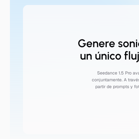
Genere soni
un único fl
Seedance 1.5 Pro ava
conjuntamente. A través
partir de prompts y fo