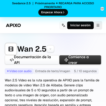
Seedance 2.5 ｜ Próximamente ✦ RECARGA PARA ACCESO
PRIORITARIO
Empezar Ahora
Iniciar sesión
Togg
Wan 2.5
Documentación de la
Comience a
API
crear
✦
Vídeo con audio
Entrada de texto/imagen
5 / 10 segundos
Wan 2.5 Video es la ruta operativa de APIXO para la familia de
modelos de vídeo Wan 2.5 de Alibaba. Genere clips
audiovisuales de 5 o 10 segundos a partir de un prompt de
texto o una imagen de origen, con audio personalizado
opcional, tres niveles de resolución, expansión de prompt,
prompts negativos, iteración basada en semilla y entrega