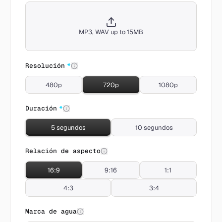
MP3, WAV up to 15MB
Resolución
*
480p
720p
1080p
Duración
*
5 segundos
10 segundos
Relación de aspecto
16:9
9:16
1:1
4:3
3:4
Marca de agua