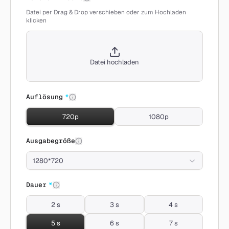
Datei per Drag & Drop verschieben oder zum Hochladen
klicken
Datei hochladen
Auflösung
*
720p
1080p
Ausgabegröße
1280*720
Dauer
*
2 s
3 s
4 s
5 s
6 s
7 s