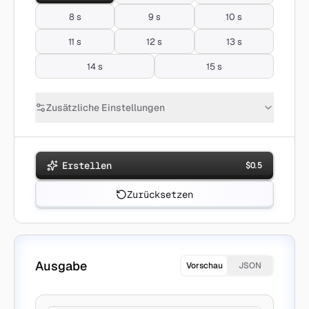
8 s
9 s
10 s
11 s
12 s
13 s
14 s
15 s
Zusätzliche Einstellungen
Erstellen
$
0.5
Zurücksetzen
Ausgabe
Vorschau
JSON