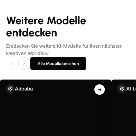
Weitere Modelle
entdecken
Entdecken Sie weitere KI-Modelle für Ihren nächsten
kreativen Workflow
Alle Modelle ansehen
Alibaba
Ali