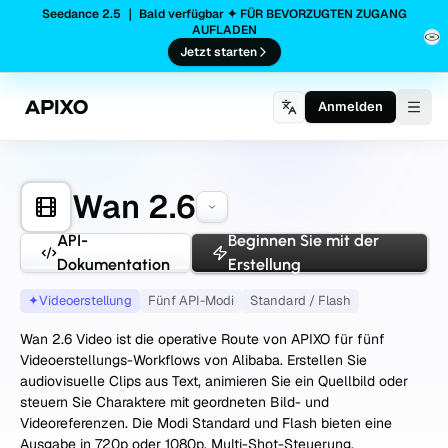
Seedance 2.5 ｜ Bald verfügbar ✦ FÜR BEVORZUGTEN ZUGANG
AUFLADEN
Jetzt starten
Anmelden
Togg
Wan 2.6
API-
Beginnen Sie mit der
Dokumentation
Erstellung
✦
Videoerstellung
Fünf API-Modi
Standard / Flash
Wan 2.6 Video ist die operative Route von APIXO für fünf
Videoerstellungs-Workflows von Alibaba. Erstellen Sie
audiovisuelle Clips aus Text, animieren Sie ein Quellbild oder
steuern Sie Charaktere mit geordneten Bild- und
Videoreferenzen. Die Modi Standard und Flash bieten eine
Ausgabe in 720p oder 1080p, Multi-Shot-Steuerung,