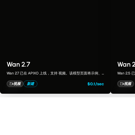
Wan 2.7
Wan 2
Wan 2.7 已在 APIXO 上线，支持 视频。该模型页面将示例、
Wan 2.
创作控件、定价和结果整合到一个专注的工作区中。
创作控件
$0.1/sec
视频
新建
视频