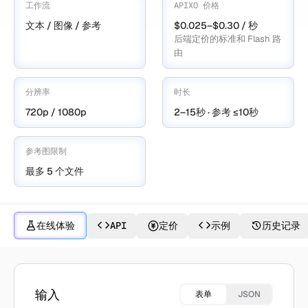
工作流
APIXO 价格
文本 / 图像 / 参考
$0.025–$0.30 / 秒
后端定价的标准和 Flash 路
由
分辨率
时长
720p / 1080p
2–15秒 · 参考 ≤10秒
参考图限制
最多 5 个文件
在线体验
API
定价
示例
历史记录
使用 Wan 2.6 创作
输入
表单
JSON