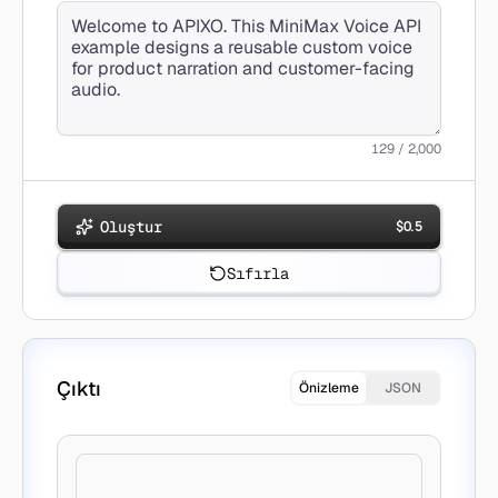
129 / 2,000
Oluştur
$
0.5
Sıfırla
Çıktı
Önizleme
JSON