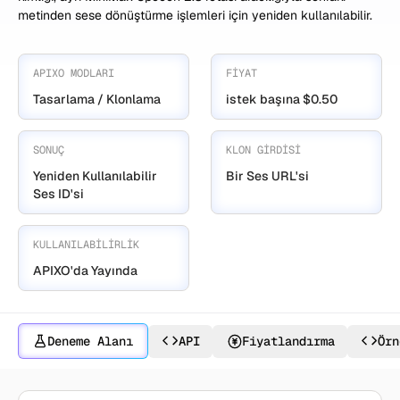
metinden sese dönüştürme işlemleri için yeniden kullanılabilir.
APIXO MODLARI
FIYAT
Tasarlama / Klonlama
istek başına $0.50
SONUÇ
KLON GIRDISI
Yeniden Kullanılabilir
Bir Ses URL'si
Ses ID'si
KULLANILABILIRLIK
APIXO'da Yayında
Deneme Alanı
API
Fiyatlandırma
Örn
MiniMax Voice ile oluşturun