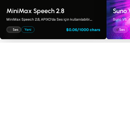
MiniMax Speech 2.8
Suno 
MiniMax Speech 2.8, APIXO'da Ses için kullanılabilir.
Suno V5, A
Model sayfası; örnekleri, oluşturma kontrollerini,
örnekleri,
fiyatlandırmayı ve sonuçları tek bir odaklanmış çalışma
sonuçları 
$0.06/1000 chars
Ses
Yeni
Ses
alanında bir araya getirir.
getirir.