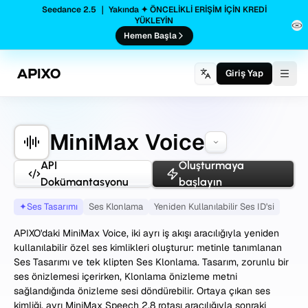
Seedance 2.5 ｜ Yakında ✦ ÖNCELİKLİ ERİŞİM İÇİN KREDİ
YÜKLEYİN
Hemen Başla
Giriş Yap
Togg
MiniMax Voice
API
Oluşturmaya
Dokümantasyonu
başlayın
✦
Ses Tasarımı
Ses Klonlama
Yeniden Kullanılabilir Ses ID'si
APIXO'daki MiniMax Voice, iki ayrı iş akışı aracılığıyla yeniden
kullanılabilir özel ses kimlikleri oluşturur: metinle tanımlanan
Ses Tasarımı ve tek klipten Ses Klonlama. Tasarım, zorunlu bir
ses önizlemesi içerirken, Klonlama önizleme metni
sağlandığında önizleme sesi döndürebilir. Ortaya çıkan ses
kimliği, ayrı MiniMax Speech 2.8 rotası aracılığıyla sonraki