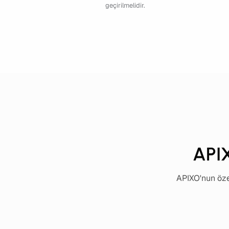
geçirilmelidir.
APIX
APIXO'nun özel