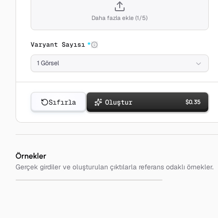
Daha fazla ekle
(
1
/
5
)
Varyant Sayısı
*
1 Görsel
Sıfırla
Oluştur
$
0.35
Örnekler
Gerçek girdiler ve oluşturulan çıktılarla referans odaklı örnekler.