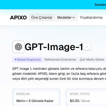
Seedan
Öne Çıkanlar
Modeller
Fiyatlandırma
GPT-Image-1
✦
Görsel Oluşturma
Referansla Düzenleme
Çok Modlu Görsel
GPT Image 1, metinden görsele üretim ve referans kılavuzlu d
görsel modelidir. APIXO, istem girişi, en fazla beş referans gö
veya dört çıktı seçeneği sunan özel bir rota sunmaya devam 
GIRDILER
APIXO FIYATI
Metin + 5 Görsele Kadar
$0.35
/ Görsel