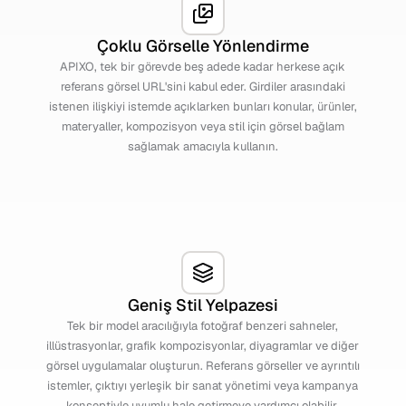
Çoklu Görselle Yönlendirme
APIXO, tek bir görevde beş adede kadar herkese açık
referans görsel URL'sini kabul eder. Girdiler arasındaki
istenen ilişkiyi istemde açıklarken bunları konular, ürünler,
materyaller, kompozisyon veya stil için görsel bağlam
sağlamak amacıyla kullanın.
Geniş Stil Yelpazesi
Tek bir model aracılığıyla fotoğraf benzeri sahneler,
illüstrasyonlar, grafik kompozisyonlar, diyagramlar ve diğer
görsel uygulamalar oluşturun. Referans görseller ve ayrıntılı
istemler, çıktıyı yerleşik bir sanat yönetimi veya kampanya
konseptiyle uyumlu hale getirmeye yardımcı olabilir.