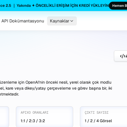
ce 2.5 ｜ Yakında ✦ ÖNCELİKLİ ERİŞİM İÇİN KREDİ YÜKLEYİN
Hemen B
API Dokümantasyonu
Kaynaklar
üzenleme için OpenAI'nin önceki nesil, yerel olarak çok modlu
rsel, kare veya dikey/yatay çerçeveleme ve görev başına bir, iki
etmektedir.
APIXO ORANLARI
ÇIKTI SAYISI
1:1 / 2:3 / 3:2
1 / 2 / 4 Görsel