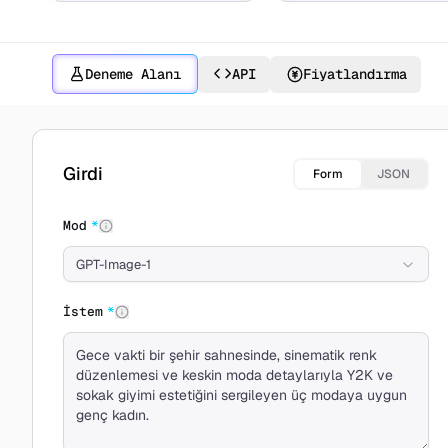
Deneme Alanı
API
Fiyatlandırma
GPT-Image-1 ile oluşturun
Girdi
Form
JSON
Mod
*
GPT-Image-1
İstem
*