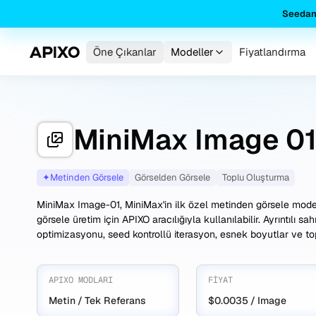
Seedan
Öne Çıkanlar
Modeller
Fiyatlandırma
MiniMax Image 0
✦
Metinden Görsele
Görselden Görsele
Toplu Oluşturma
MiniMax Image-01, MiniMax'in ilk özel metinden görsele modeli
görsele üretim için APIXO aracılığıyla kullanılabilir. Ayrıntılı
optimizasyonu, seed kontrollü iterasyon, esnek boyutlar ve topl
APIXO MODLARI
FIYAT
Metin / Tek Referans
$0.0035 / Image