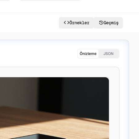
Örnekler
Geçmiş
Önizleme
JSON