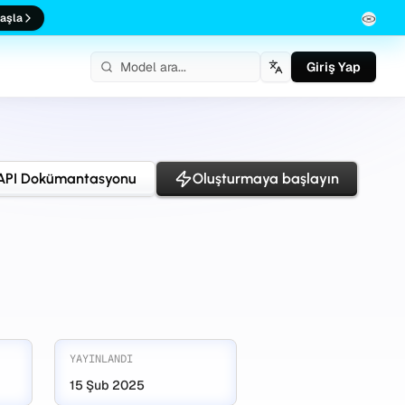
aşla
Giriş Yap
Türkçe
API Dokümantasyonu
Oluşturmaya başlayın
YAYINLANDI
15 Şub 2025