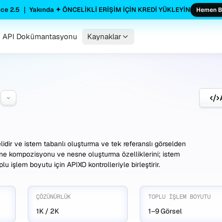
ce 2.5 ｜ Yakında ✦ ÖNCELİKLİ ERİŞİM İÇİN KREDİ YÜKLEYİN
Hemen B
API Dokümantasyonu
Kaynaklar
1
dir ve istem tabanlı oluşturma ve tek referanslı görselden
 sahne kompozisyonu ve nesne oluşturma özelliklerini; istem
u işlem boyutu için APIXO kontrolleriyle birleştirir.
ÇÖZÜNÜRLÜK
TOPLU İŞLEM BOYUTU
1K / 2K
1–9 Görsel