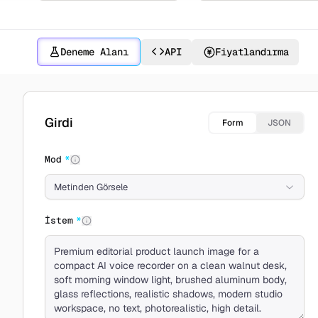
Deneme Alanı
API
Fiyatlandırma
MiniMax Image 01 ile oluşturun
Girdi
Form
JSON
Mod
*
Metinden Görsele
İstem
*