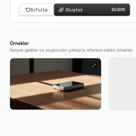
Sıfırla
Oluştur
$
0.0035
Örnekler
Gerçek girdiler ve oluşturulan çıktılarla referans odaklı örnekler.