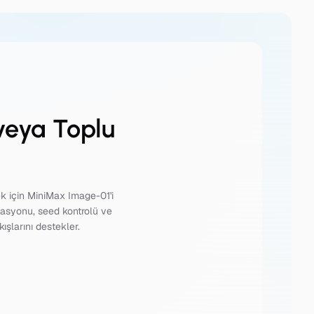
veya Toplu
k için MiniMax Image-01'i
zasyonu, seed kontrolü ve
ışlarını destekler.