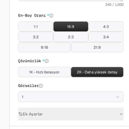
245 / 1,500
En-Boy Oranı
*
1:1
16:9
4:3
3:2
2:3
3:4
9:16
21:9
Çözünürlük
*
1K - Hızlı iterasyon
2K - Daha yüksek detay
Görseller
1
Ek Ayarlar