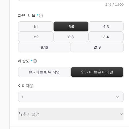
245 / 1,500
화면 비율
*
1:1
16:9
4:3
3:2
2:3
3:4
9:16
21:9
해상도
*
1K - 빠른 반복 작업
2K - 더 높은 디테일
이미지
1
추가 설정