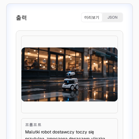
출력
미리보기
JSON
프롬프트
Malutki robot dostawczy toczy się
przytulną, zmoczoną deszczem uliczką