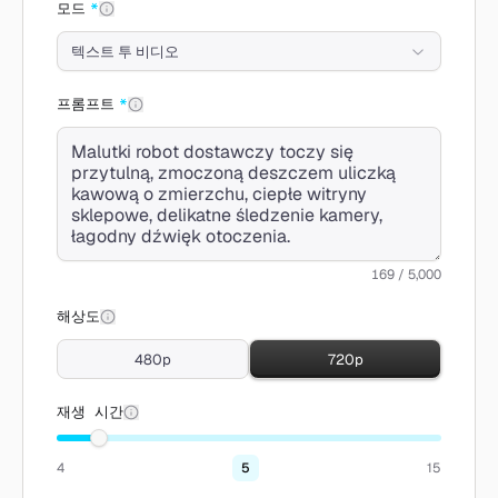
모드
*
텍스트 투 비디오
프롬프트
*
169 / 5,000
해상도
480p
720p
재생 시간
4
5
15