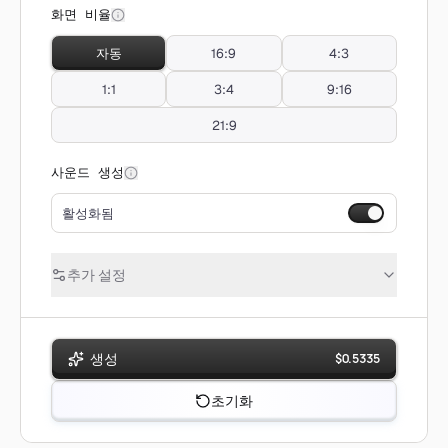
화면 비율
자동
16:9
4:3
1:1
3:4
9:16
21:9
사운드 생성
활성화됨
추가 설정
생성
$
0.5335
초기화