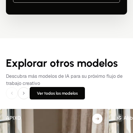
Explorar otros modelos
Descubra más modelos de IA para su próximo flujo de
trabajo creativo
Ver todos los modelos
APIXO
Ali