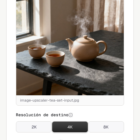
image-upscaler-tea-set-input.jpg
Resolución de destino
2K
4K
8K