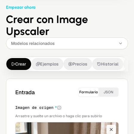
Empezar ahora
Crear con Image
Upscaler
Modelos relacionados
Crear
Ejemplos
Precios
Historial
Entrada
Formulario
JSON
Imagen de origen
*
Arrastre y suelte un archivo o haga clic para subirlo